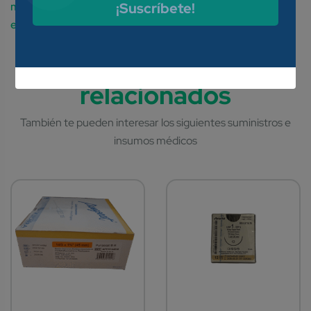
¡Suscríbete!
medida que se mueven verticalmente para extraer
exudados de las heridas.