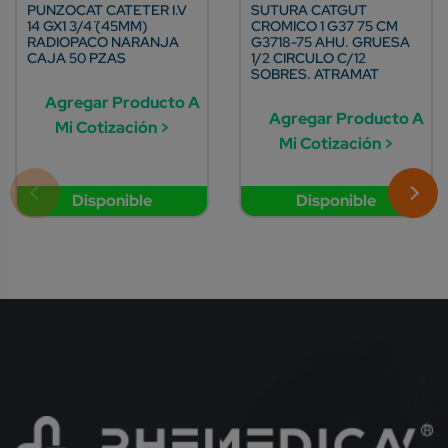
PUNZOCAT CATETER I.V
SUTURA CATGUT
14 GX1 3/4¨ (45MM)
CROMICO 1 G37 75 CM
RADIOPACO NARANJA
G3718-75 AHU. GRUESA
CAJA 50 PZAS
1/2 CIRCULO C/12
SOBRES. ATRAMAT
Agregar Producto A
Agregar Producto A
Mi Cotización >
Mi Cotización >
Disponible
Disponible