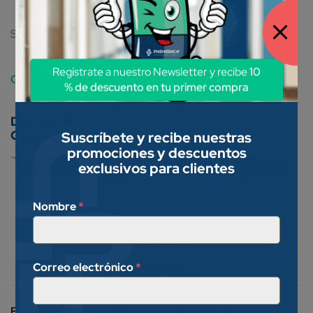
SKU:
7506022304681
Regístrate a nuestro Newsletter y recibe
10
Categories:
Abatelenguas
Material De Curación
% de descuento en tu primer compra
Conoce nuestros métodos de pago:
Suscríbete y recibe nuestras
promociones y descuentos
exclusivos para clientes
Nombre
*
Descripción
Correo electrónico
*
Valoraciones (0)
Es un instrumento médico para deprimir la lengua y