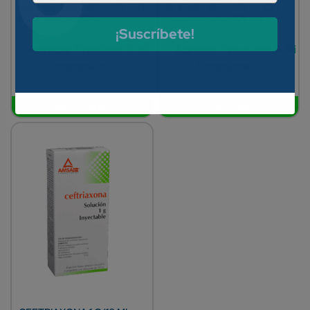
500 MG/2 ML. SOL. INY. C/1
G/10 ML. SOL. INY. IV. C/1
FCO. AMP. AMSA.
FCO. AMP. AUROVIDA
¡Suscríbete!
Agregar Producto A Mi
Agregar Producto A Mi
Cotización >
Cotización >
Disponible
Disponible