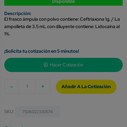
Disponible
El frasco ámpula con polvo contiene: Ceftriaxona 1g. / La
ampolleta de 3.5 mL con diluyente contiene: Lidocaína al
1%.
¡Solicita tu cotización en 5 minutos!
Hacer Cotización
-
+
Quantity
SKU:
7506022330574