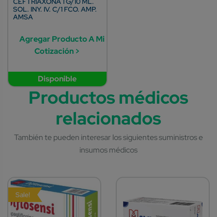
CEFTRIAXONA 1 G/10 ML.
SOL. INY. IV. C/1 FCO. AMP.
AMSA
Agregar Producto A Mi
Cotización >
Disponible
Sale!