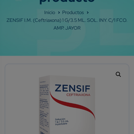
Shop
ZENSIF I.M. (ceftriaxona) 1 G/3.5 ML. SOL. INY. C/1 FCO.
AMP. JAYOR