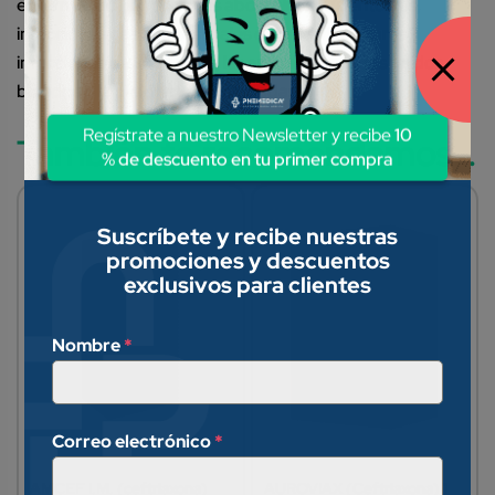
enfermedad); infecciones abdominales (peritonitis,
infecciones gastrointestinales o de las vías biliares);
infecciones de los huesos, las articulaciones, los tejidos
blandos o la piel; heridas infectadas.
Regístrate a nuestro Newsletter y recibe
10
También te recomendamos…
% de descuento en tu primer compra
Suscríbete y recibe nuestras
promociones y descuentos
exclusivos para clientes
Nombre
*
Correo electrónico
*
AMCEF I.M. (ceftriaxona)
AUROVIAX (Ceftriaxona) 1