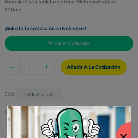
Fórmula: Cada tableta contiene: Metamizol sódico
500mg.
¡Solicita tu cotización en 5 minutos!
Hacer Cotización
-
+
Quantity
SKU:
7501537161088
Category:
Medicamentos Genéricos