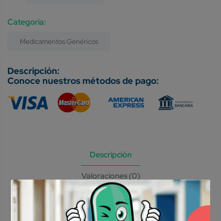
Category:
Medicamentos Genéricos
Conoce nuestros métodos de pago:
Descripción
Valoraciones (0)
Para pacientes con diabetes
mellitus de tipo 2: Está