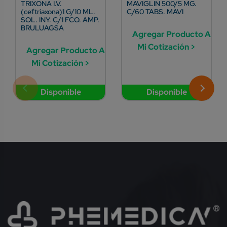
TRIXONA I.V.
MAVIGLIN 500/5 MG.
(ceftriaxona)1 G/10 ML.
C/60 TABS. MAVI
SOL. INY. C/1 FCO. AMP.
BRULUAGSA
Agregar Producto A
Mi Cotización >
Agregar Producto A
Mi Cotización >
Disponible
Disponible