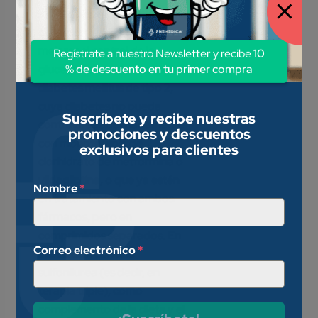
indicado como complemento
de la dieta y ejercicio para
mejorar el control de la
Regístrate a nuestro Newsletter y recibe
10
% de descuento en tu primer compra
glucemia en pacientes con
diabetes mellitus de tipo 2,
cuya diabetes no pueda
Suscríbete y recibe nuestras
controlarse adecuadamente
promociones y descuentos
con monoterapia de
exclusivos para clientes
clorhidrato de metformina o
vildagliptina, o que ya estén
Nombre
*
en tratamiento con ambos
fármacos, pero en
comprimidos separados. En
Correo electrónico
*
asociación con una
sulfonilurea (es decir, en
terapia triple), como
complemento de la dieta y el