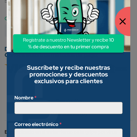
SKU:
7502009746048
Category:
Medicamentos Genéricos
Regístrate a nuestro Newsletter y recibe
10
% de descuento en tu primer compra
Conoce nuestros métodos de pago:
Suscríbete y recibe nuestras
promociones y descuentos
exclusivos para clientes
Nombre
*
Descripción
Valoraciones (0)
Correo electrónico
*
Está indicado en el tratamiento de la gripe por virus