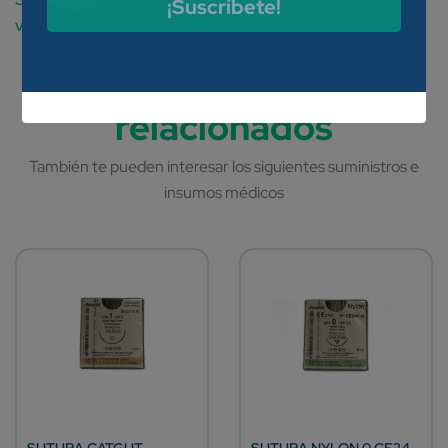
¡Suscríbete!
venda por la humedad que genera el cuerpo.
SUTURA CATGUT
SUTURA NYLON 0 CE24