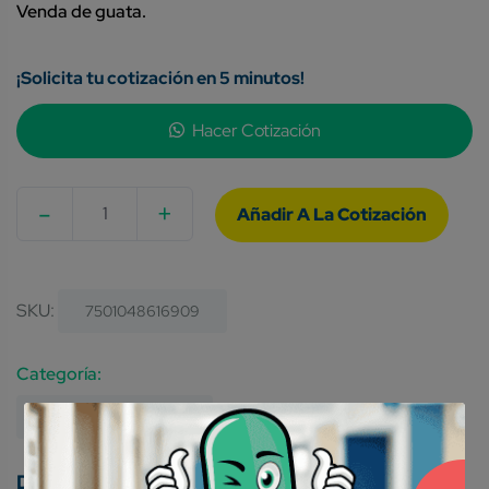
Venda de guata.
¡Solicita tu cotización en 5 minutos!
Hacer Cotización
-
+
Quantity
SKU:
7501048616909
Category:
Material De Curación