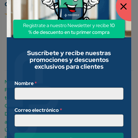
Conoce nuestros métodos de pago:
Regístrate a nuestro Newsletter y recibe
10
% de descuento en tu primer compra
Descripción
Suscríbete y recibe nuestras
promociones y descuentos
Valoraciones (0)
exclusivos para clientes
No Estériles
Nombre
*
Para protección de la piel contra rozaduras, aislante
térmico y adherente para escayolar
Guata de tela no tejida
Correo electrónico
*
De algodón 100% o mezclas de fibras de algodón y fibras
artificiales y/o sintéticas.
Útil como protección entre la piel y la venda de yeso.
Su acción hidrófoba impide el reblandecimiento de la