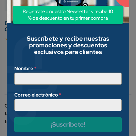
Material De Curación
Regístrate a nuestro Newsletter y recibe
10
% de descuento en tu primer compra
Conoce nuestros métodos de pago:
Suscríbete y recibe nuestras
promociones y descuentos
exclusivos para clientes
Nombre
*
Descripción
Valoraciones (0)
Correo electrónico
*
Gel conductor en estudios ultrasonográficos, indicado
también como lubricante de guantes, catétetes, cánulas,
termómetros, equipos de rastreo, etc.
¡Suscríbete!