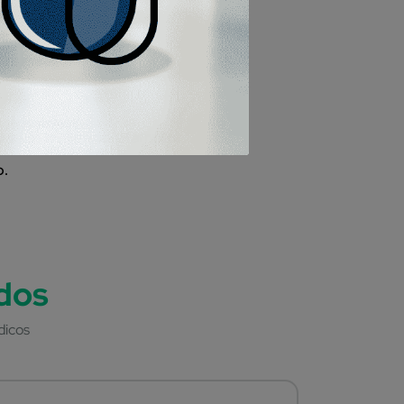
ón.
d y volumen residual amplio.
o.