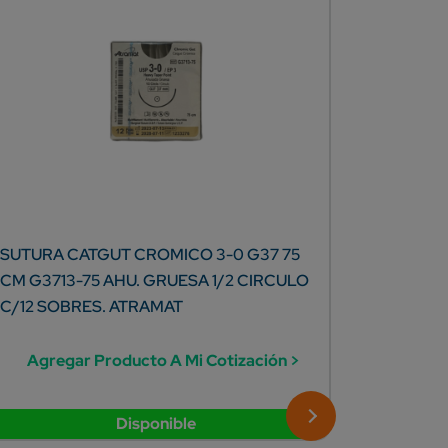
SUTURA CATGUT CROMICO 3-0 G37 75
PUNZOCA
CM G3713-75 AHU. GRUESA 1/2 CIRCULO
(20MM)
C/12 SOBRES. ATRAMAT
50 PZAS
Agregar Producto A Mi Cotización >
Agreg
Disponible