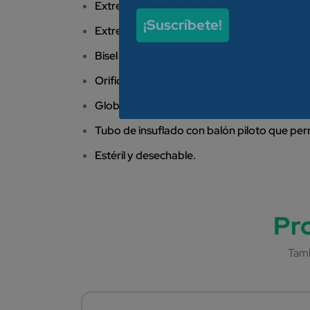
Extremo proximal con adaptador universal q
¡Suscríbete!
Extremo distal.
Bisel atraumático de bordes romos.
Orificio oval llamado ojo de Murphy para ev
Globo autorretentivo de alto volumen y baj
Tubo de insuflado con balón piloto que permi
Estéril y desechable.