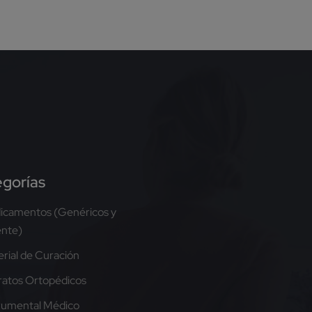
gorías
icamentos (Genéricos y
ente)
rial de Curación
atos Ortopédicos
rumental Médico