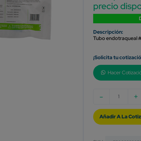
precio dispo
Tubo endotraqueal #7
¡Solicita tu cotizaci
Hacer Cotizaci
-
+
Quantity