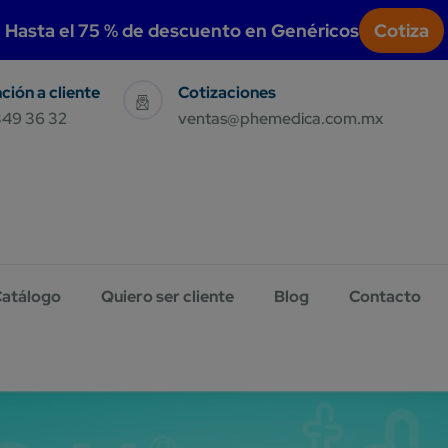
modal-check
Hasta el 75 % de descuento en Genéricos
Cotiza
Sales & Support
Have Query E-Mail Us
349 36 32
ventas@phemedica.com.mx
atálogo
Quiero ser cliente
Blog
Contacto