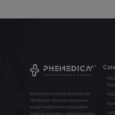
Cate
Med
Pat
Somos una empresa dedicada a la
Mate
distribución de productos para la
Apar
salud, medicamento hospitalario,
Inst
material quirúrgico, renta de equipos