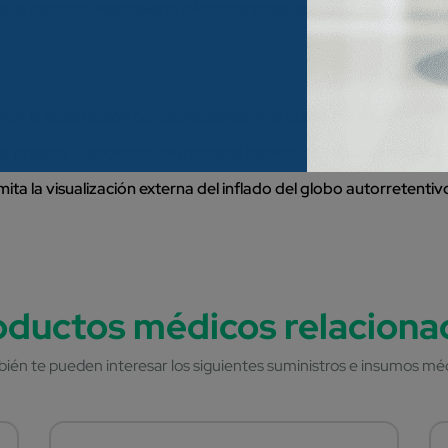
ue permite ensamblarlo a los diferentes sistemas de ventilaci
itar la obstrucción por secreciones en la punta del tubo.
a presión. Elaborado con material blando de baja extensibilida
ta la visualización externa del inflado del globo autorretentiv