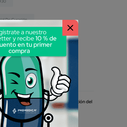
930
ial De Curación
gístrate a nuestro
tter y recibe
10 % de
 métodos de pago:
uento en tu primer
compra
terminar la profundidad de la colocación del