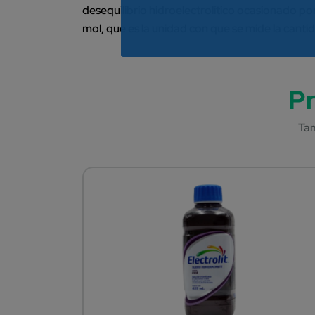
desequilibrio hidroelectrolítico ocasionado por 
mol, que es la unidad con que se mide la cantid