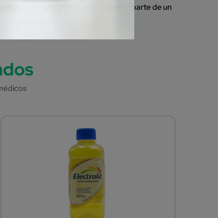
vómitos y diarrea. (mmol, es la milésima parte de un