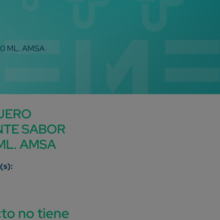
0 ML. AMSA
UERO
NTE SABOR
ML. AMSA
to no tiene