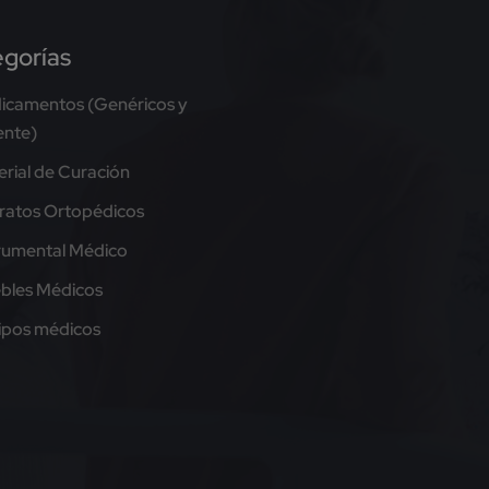
gorías
icamentos (Genéricos y
ente)
rial de Curación
ratos Ortopédicos
trumental Médico
bles Médicos
ipos médicos