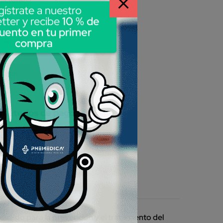
gístrate a nuestro
tter y recibe
10 % de
uento en tu primer
compra
064
rolitos
 métodos de pago:
ndicado para la prevención y el tratamiento del