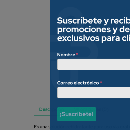
Suscríbete y reci
promociones y d
exclusivos para c
Nombre
*
Correo electrónico
*
Descripción
Valoraciones (0)
¡Suscríbete!
Es una solución rehidratante para uso vía oral