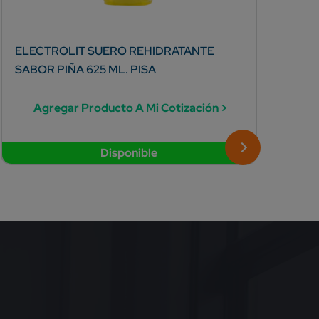
ELECTROLIT SUERO REHIDRATANTE
SOL
SABOR PIÑA 625 ML. PISA
UVA 
Agregar Producto A Mi Cotización >
A
Disponible