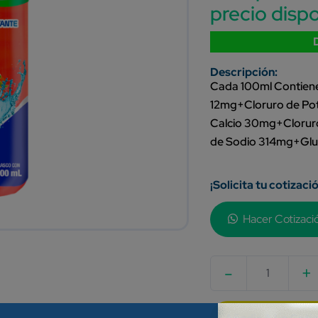
precio dispo
Cada 100ml Contiene
12mg+Cloruro de Po
Calcio 30mg+Clorur
de Sodio 314mg+Gluco
¡Solicita tu cotizaci
Hacer Cotizaci
-
+
Quantity