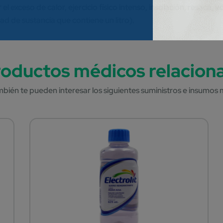
el exceso de calor, ejercicio físico intenso, insolación, resaca, 
ad de sustancia que contiene un litro).