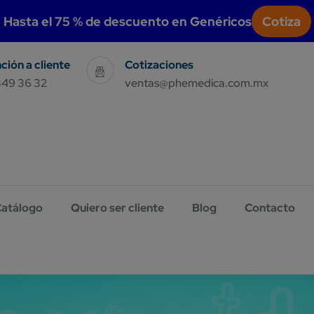
modal-check
Hasta el 75 % de descuento en Genéricos
Cotiza
Sales & Support
Have Query E-Mail Us
349 36 32
ventas@phemedica.com.mx
atálogo
Quiero ser cliente
Blog
Contacto