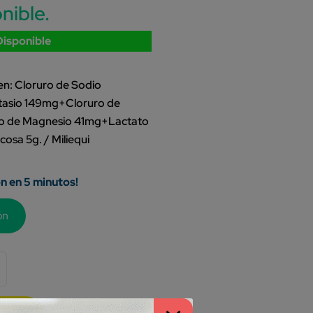
nible.
Disponible
n: Cloruro de Sodio
tasio 149mg+Cloruro de
o de Magnesio 41mg+Lactato
sa 5g. / Miliequi
ón en 5 minutos!
ón