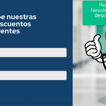
Re
Newsle
be nuestras
desc
SKU:
7501349029
escuentos
lientes
Category:
Elect
Conoce nuestros
 exclusivamente, en pacientes de 6 años de edad en adelante. I