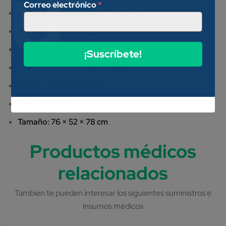
Correo electrónico
*
Rendimiento de frenado horizontal: ≤1.5 m
Frenado máximo seguro en pendientes: ≤3.6 m (6º)
Potencia motor: 210W x 2
¡Suscríbete!
Ancho de la ranura transversal: 100 mm
Carga máxima: ≤ 100 kg
Peso: 40/35 kg
Tamaño: 76 × 52 × 78 cm