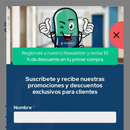
Sillas De Ruedas
Conoce nuestros métodos de pago:
Regístrate a nuestro Newsletter y recibe
10
% de descuento en tu primer compra
Descripción
Suscríbete y recibe nuestras
promociones y descuentos
Valoraciones (0)
exclusivos para clientes
Velocidad máxima: ≤6 km/h
Nombre
*
Kilometraje de resistencia: ≥20 km
Batería de plomo-ácido CC 24 V x 18 Ah