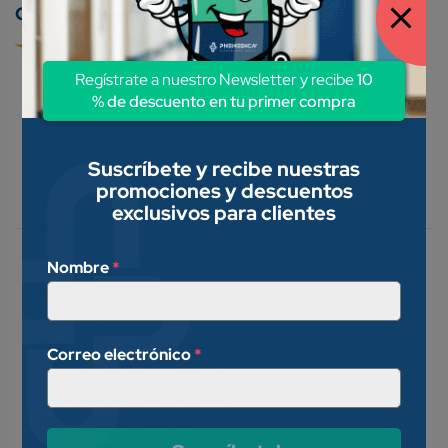
Conoce nuestros métodos de pago:
Regístrate a nuestro Newsletter y recibe
10
% de descuento en tu primer compra
Descripción
Suscríbete y recibe nuestras
promociones y descuentos
Valoraciones (0)
exclusivos para clientes
Indicado en el tratamiento de la
Nombre
*
tricomo­niasis sintomática en
mujeres y hombres con
presencia confirmada de
Correo electrónico
*
Trichomonas vaginalis en el
laboratorio. Tricomoniasis
asintomática, cuando el
organismo se asocia con