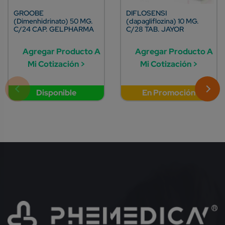
GROOBE
DIFLOSENSI
(Dimenhidrinato) 50 MG.
(dapagliflozina) 10 MG.
C/24 CAP. GELPHARMA
C/28 TAB. JAYOR
Agregar Producto A
Agregar Producto A
Mi Cotización >
Mi Cotización >
Disponible
En Promoción