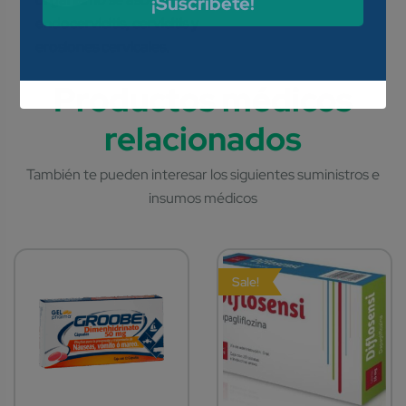
¡Suscríbete!
endocervicitis, cervicitis y
erosiones cervicales.
Sale!