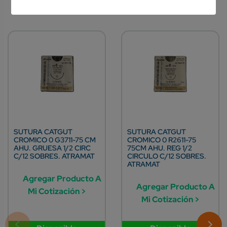
SUTURA CATGUT
SUTURA CATGUT
CROMICO 0 G3711-75 CM
CROMICO 0 R2611-75
AHU. GRUESA 1/2 CIRC
75CM AHU. REG 1/2
C/12 SOBRES. ATRAMAT
CIRCULO C/12 SOBRES.
ATRAMAT
Agregar Producto A
Agregar Producto A
Mi Cotización >
Mi Cotización >