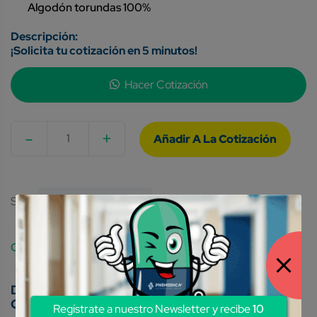
Algodón torundas 100%
¡Solicita tu cotización en 5 minutos!
Hacer Cotización
-
+
Quantity
SKU:
7503003406389
Categories:
Algodón
Material De Curación
Conoce nuestros métodos de pago:
Regístrate a nuestro Newsletter y recibe
10