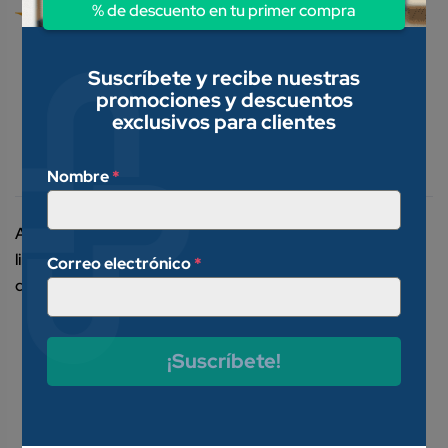
% de descuento en tu primer compra
Suscríbete y recibe nuestras
promociones y descuentos
exclusivos para clientes
Descripción
Valoraciones (0)
Nombre
*
Auxiliar en la aplicación de medicamentos, curaciones,
limpieza de la piel, aplicación de quitaesmalte y
Correo electrónico
*
desmaquillantes. De gran absorbencia y suavidad.
¡Suscríbete!