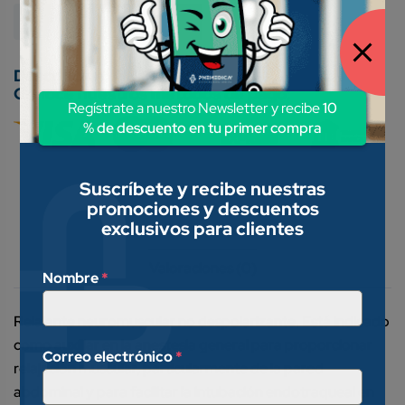
Medicamentos Genéricos
Conoce nuestros métodos de pago:
Regístrate a nuestro Newsletter y recibe
10
% de descuento en tu primer compra
Suscríbete y recibe nuestras
promociones y descuentos
exclusivos para clientes
Descripción
Valoraciones (0)
Nombre
*
Relajante neuromuscular no despolarizante. Está indicado
como auxiliar en la anestesia general para proporcionar
Correo electrónico
*
relajación muscular, particularmente de la pared
abdominal y para facilitar la intubación endotraqueal en