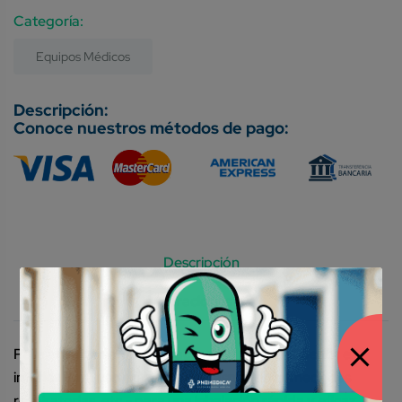
Category:
Equipos Médicos
Conoce nuestros métodos de pago:
Descripción
Valoraciones (0)
Para el tratamiento del tracto respiratorio superior e
inferior Para uso en resfriados, asma, enfermedades
respiratorias, etc.- para una inhalación rápida y eficaz