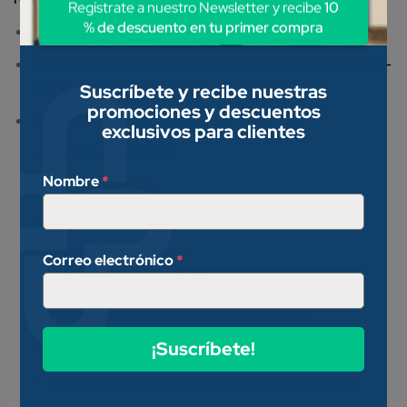
Regístrate a nuestro Newsletter y recibe
10
% de descuento en tu primer compra
Alta proporción de partículas respirables
Alta capacidad de nebulización (aprox. 0,25 ml / min.) –
tiempo de inhalación corto
Suscríbete y recibe nuestras
promociones y descuentos
Accesorios:
exclusivos para clientes
Frasco nebulizador
Nombre
*
boquilla, boquilla
mascarilla para adultos
mascarilla para niños
Correo electrónico
*
tubo de aire comprimido
adaptador de red con cable micro-USB
¡Suscríbete!
filtro
bolsa de almacenamiento y bolsa de transporte