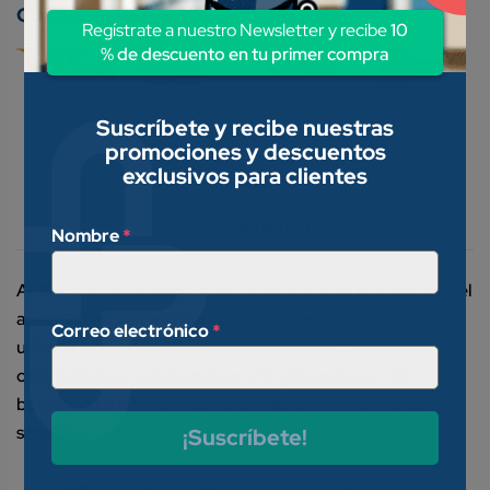
Conoce nuestros métodos de pago:
Regístrate a nuestro Newsletter y recibe
10
% de descuento en tu primer compra
Suscríbete y recibe nuestras
promociones y descuentos
exclusivos para clientes
Descripción
Valoraciones (0)
Nombre
*
Antibiotico de amplio espectro indicado en infecciones del
aparato respiratorio del aparato digestivo del aparato
Correo electrónico
*
urinario infecciones de la piel tejidos blandos
odontológicas septicemias meningitis endocarditis
bacteriana e infecciones ocasionadas por gérmenes
sensibles.
¡Suscríbete!