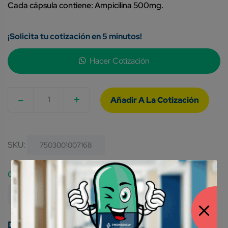
Cada cápsula contiene: Ampicilina 500mg.
¡Solicita tu cotización en 5 minutos!
Hacer Cotización
-
+
Quantity
SKU:
7503001007168
Category:
Medicamentos Genéricos