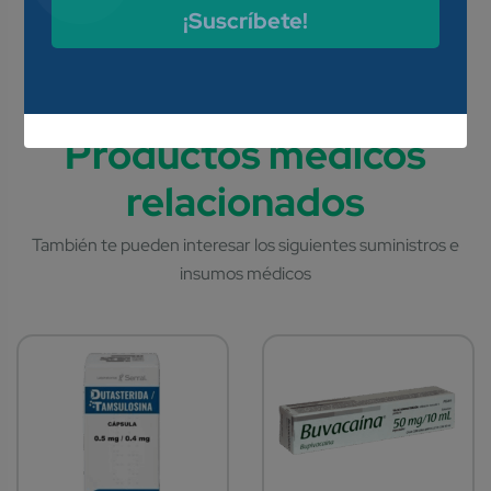
ectropión, electrofulguraciones,
¡Suscríbete!
cervicitis, vulvitis y vaginosis
bacteriana (vaginitis
inespecífica).