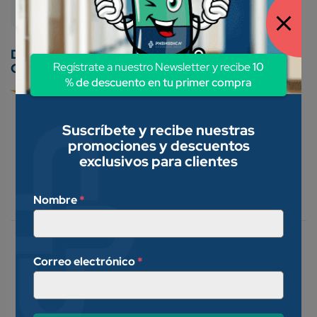
Medicamentos Genéricos
Regístrate a nuestro Newsletter y recibe
10
Conoce nuestros métodos de pago:
% de descuento en tu primer compra
Suscríbete y recibe nuestras
promociones y descuentos
exclusivos para clientes
Descripción
Nombre
*
Valoraciones (0)
Vaginitis por bacterias
Correo electrónico
*
susceptibles, tricomoniásicas,
úlceras del cérvix, de las cuales se
haya determinado su origen;