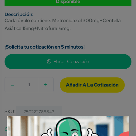
Disponible
Cada óvulo contiene: Metronidazol 300mg+Centella
Asiática 15mg+Nitrofural 6mg.
¡Solicita tu cotización en 5 minutos!
Hacer Cotización
-
+
Quantity
SKU:
7502211788843
Category: