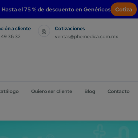
modal-check
Hasta el 75 % de descuento en Genéricos
Cotiza
Sales & Support
Have Query E-Mail Us
349 36 32
ventas@phemedica.com.mx
atálogo
Quiero ser cliente
Blog
Contacto