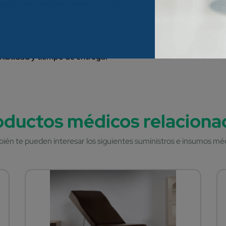
 repisa de pierneras de 40 x 40 cm.
nibilidad y tiempo de entrega.