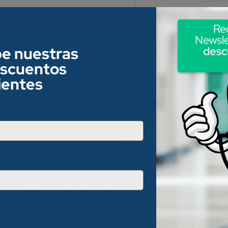
Re
Conoce nuestros
Newsle
be nuestras
desc
escuentos
lientes
acabado en pintura electrostática
 pintura electrostática
do pul. de ½”, acabado en cromo.