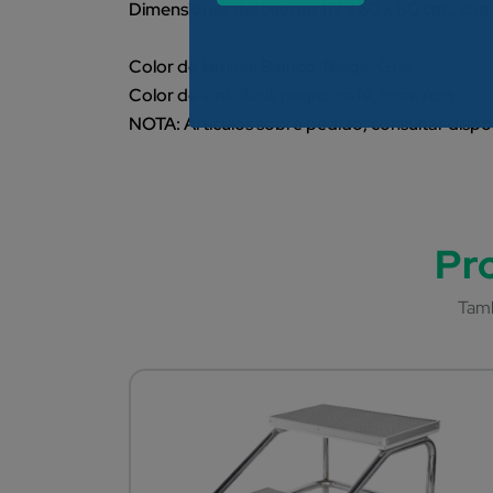
Dimensiones del cuerpo 117 x 60 x 80 cm., con
Color de lámina: Blanco, Beige, Gris
Color de vinil: Azul, negro, café, rosa, rojo
NOTA: Artículos sobre pedido, consultar dispo