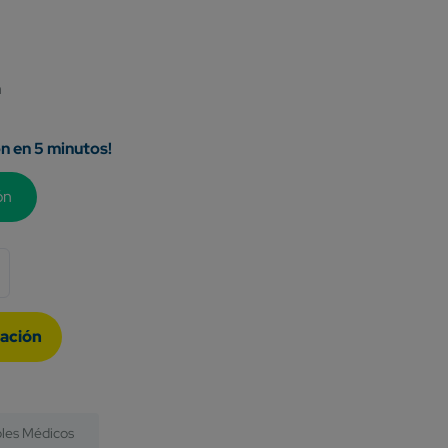
a
ón en 5 minutos!
ón
les Médicos