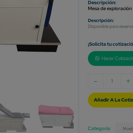
Mesa de exploración
Disponible para reserv
¡Solicita tu cotizaci
Hacer Cotizaci
-
+
Quantity
Category:
Mueb