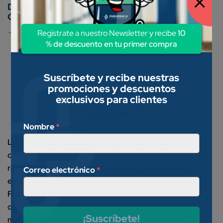
Conoce nuestros métodos de pago:
Regístrate a nuestro Newsletter y recibe
10
% de descuento en tu primer compra
Suscríbete y recibe nuestras
promociones y descuentos
Descripción
exclusivos para clientes
Valoraciones (0)
Nombre
*
Lubricante hidrosoluble para procedimientos de
colocación de cánulas, sondas, catéteres o termómetros
rectales. Magnífico auxiliar en la inserción de tubos
Correo electrónico
*
endotraqueales, cateterismo y lubricación en general.
Facilita el sondeo rectal, vaginal y uretral. Su fórmula
contiene clorhidrato de lidocaína, lo que minimiza la
¡Suscríbete!
molestia que pudiera provocar el procedimiento.