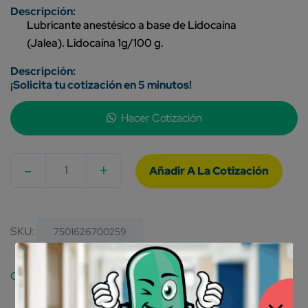
Lubricante anestésico a base de Lidocaína
(Jalea). Lidocaína 1g/100 g.
¡Solicita tu cotización en 5 minutos!
Hacer Cotización
-
+
Quantity
SKU:
7501626700259
Categories:
Material De Curación
Otros