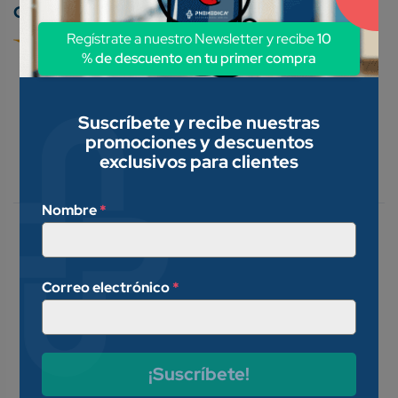
Conoce nuestros métodos de pago:
Regístrate a nuestro Newsletter y recibe
10
% de descuento en tu primer compra
Suscríbete y recibe nuestras
promociones y descuentos
Descripción
exclusivos para clientes
Valoraciones (0)
Nombre
*
Anticonceptivo de emergencia,
sirve para evitar un embarazo no
deseado, después de una
Correo electrónico
*
relación sexual no protegida, un
accidente anticonceptivo (como
ruptura del condón), o una
¡Suscríbete!
violación.