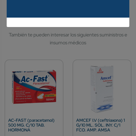
AC-FAST (paracetamol)
AMCEF I.V (ceftriaxona) 1
500 MG. C/10 TAB.
G/10 ML. SOL. INY. C/1
HORMONA
FCO. AMP. AMSA