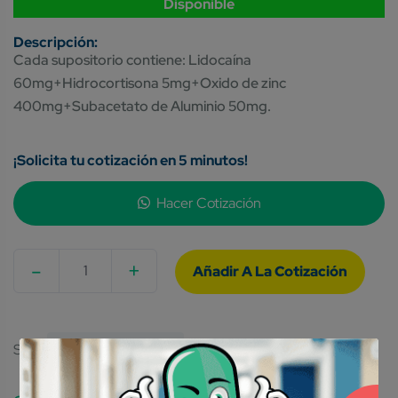
Disponible
Cada supositorio contiene: Lidocaína
60mg+Hidrocortisona 5mg+Oxido de zinc
400mg+Subacetato de Aluminio 50mg.
¡Solicita tu cotización en 5 minutos!
Hacer Cotización
-
+
Quantity
SKU:
7502001164864