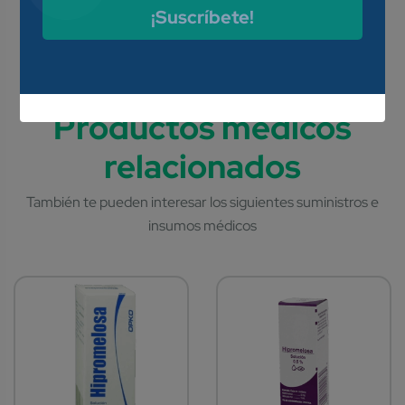
Prurito anal. Proctitis. Pre y
¡Suscríbete!
postoperatorio en cirugía
proctológica y en exámenes
anorrectales.