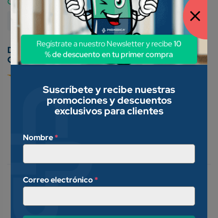
Category:
Medicamentos Genéricos
Regístrate a nuestro Newsletter y recibe
10
% de descuento en tu primer compra
Conoce nuestros métodos de pago:
Suscríbete y recibe nuestras
promociones y descuentos
exclusivos para clientes
Descripción
Nombre
*
Valoraciones (0)
Correo electrónico
*
Anestésico y antiinflamatorio
anorrectal. Indicado para:
hemorroides. Fisuras anales.