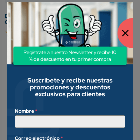
Conoce nuestros métodos de pago:
Regístrate a nuestro Newsletter y recibe
10
% de descuento en tu primer compra
Descripción
Suscríbete y recibe nuestras
Valoraciones (0)
promociones y descuentos
exclusivos para clientes
Indicado para el tratamiento de
una gran variedad de
Nombre
*
padecimientos inflamatorios,
alérgicos, y pruriginosos de la piel
y mucosas, dermatitis atópica,
Correo electrónico
*