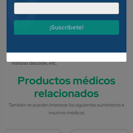
dermatitis seborreica,
fotodermatitis; en casos severos,
dermatitis por contacto,
dermatitis eccematosa, eccema
¡Suscríbete!
numular, mixedema pretibial,
necrobiosis lipoídica,
eritrodermia, neurodermatitis,
prurigo nodular, lupus erite­
matoso discoide, etc.