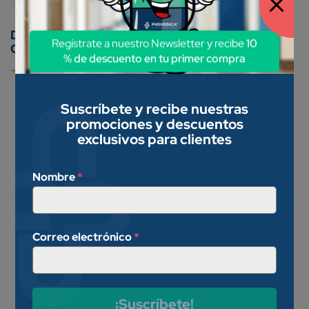
Regístrate a nuestro Newsletter y recibe
10
Conoce nuestros métodos de pago:
% de descuento en tu primer compra
Suscríbete y recibe nuestras
promociones y descuentos
exclusivos para clientes
Descripción
Nombre
*
Valoraciones (0)
En el alivio temporal del
Correo electrónico
*
enrojecimiento ocular asociado
con irritaciones menores del ojo
como alergias causadas por
polen, resfriados, polvo, smog,
¡Suscríbete!