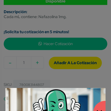
Disponible
Cada mL contiene: Nafazolina 1mg.
¡Solicita tu cotización en 5 minutos!
Hacer Cotización
-
+
Quantity
SKU:
780083144807
Category:
Medicamentos Genéricos