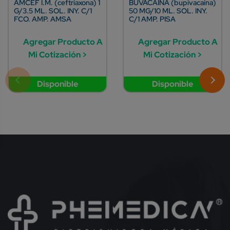
AMCEF I.M. (ceftriaxona) 1
BUVACAÍNA (bupivacaína)
G/3.5 ML. SOL. INY. C/1
50 MG/10 ML. SOL. INY.
FCO. AMP. AMSA
C/1 AMP. PISA
Agregar Producto A
Agregar Producto A
Mi Cotización >
Mi Cotización >
Disponible
Disponible