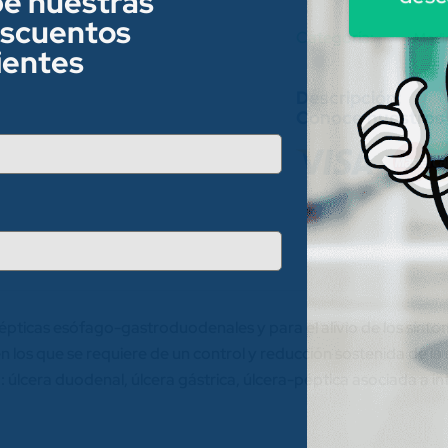
be nuestras
escuentos
Category:
Medi
lientes
Conoce nuestros
épticas esófago-gastroduodenales y para el alivio de los síntom
los que se requiere de un control y reducción sostenida de la s
cera duodenal, úlcera gástrica, úlcera-péptica asociada a inf