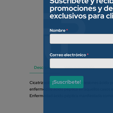
Suscríbete y reci
promociones y d
exclusivos para c
Nombre
*
Correo electrónico
*
Descripción
Valoraciones (0)
¡Suscríbete!
Cicatrización y prevención de lesiones ácido p
enfermedad ácido péptica en aquellos casos en 
Enfermedad ácido péptica manifestada como: úl