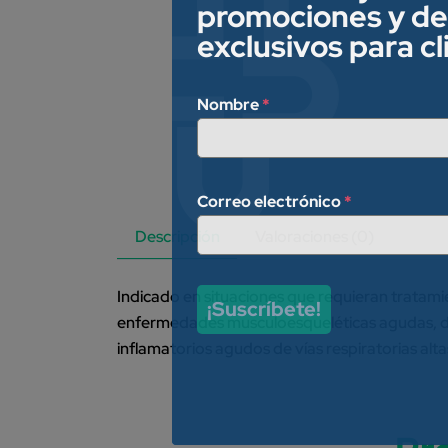
promociones y d
exclusivos para c
Nombre
*
Correo electrónico
*
Descripción
Valoraciones (0)
Indicado en situaciones que requieran tratami
¡Suscríbete!
enfermedades musculoesqueléticas agudas, do
inflamatorios agudos de vías respiratorias alta