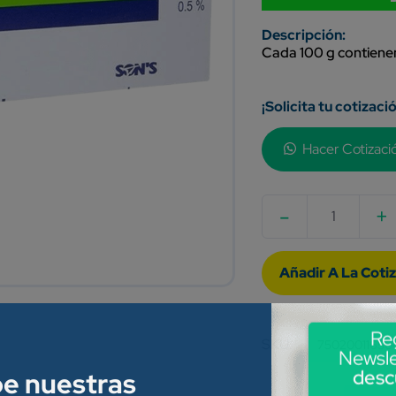
Cada 100 g contienen
¡Solicita tu cotizaci
Hacer Cotizaci
-
+
Quantity
Re
SKU:
75020011650
Newsle
be nuestras
desc