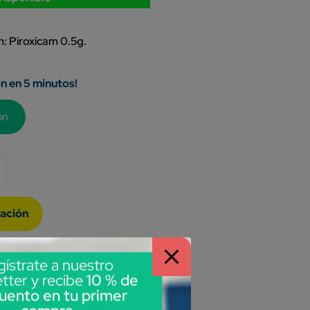
: Piroxicam 0.5g.
ón en 5 minutos!
ón
gístrate a nuestro
45
tter y recibe
10 % de
uento en tu primer