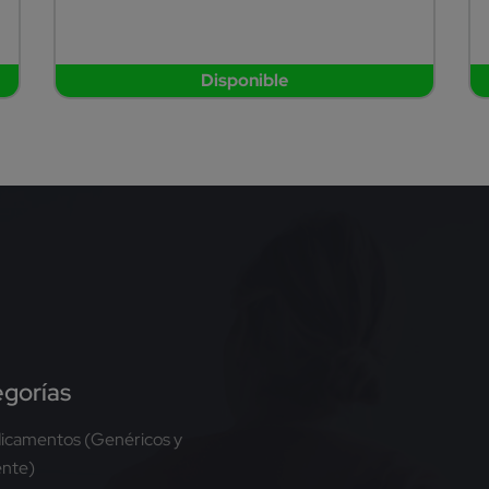
Disponible
gorías
icamentos (Genéricos y
ente)