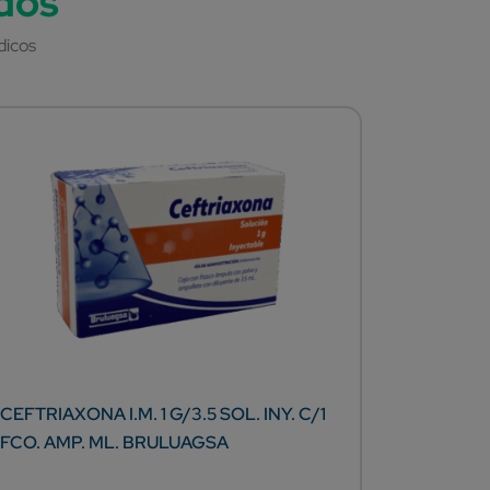
CEFTRIAXONA I.M. 1 G/3.5 SOL. INY. C/1
AC-FAST 
FCO. AMP. ML. BRULUAGSA
TAB. H