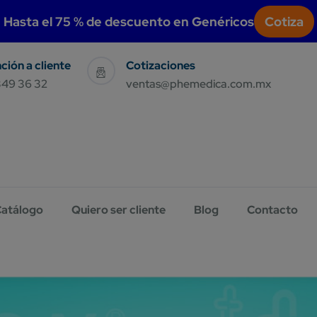
modal-check
Hasta el 75 % de descuento en Genéricos
Cotiza
Sales & Support
Have Query E-Mail Us
349 36 32
ventas@phemedica.com.mx
atálogo
Quiero ser cliente
Blog
Contacto