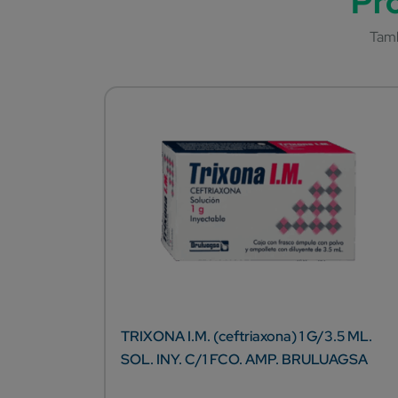
TRIXONA I.M. (ceftriaxona) 1 G/3.5 ML.
SOL. INY. C/1 FCO. AMP. BRULUAGSA