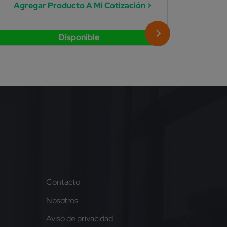
Agregar Producto A Mi Cotización >
Agreg
Disponible
Contacto
Nosotros
Aviso de privacidad