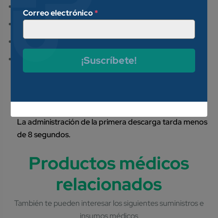
Hasta 3 idiomas para seleccionar.
Correo electrónico
*
Modo adulto/infantil.
Versión semiautomática
Electrodos preconectados para adultos/niños
Cada
¡Suscríbete!
segundo que pasa reduce la tasa de éxito de la
desfibrilación. La tecnología QShock del BeneHeart
C1A puede aumentar las posibilidades de que una
desfibrilación dé mejor resultado.
La administración de la primera descarga tarda menos
de 8 segundos.