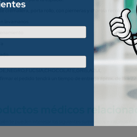
lientes
 cremallera, porta rollo, con pierneras y charola recolectora d
con lavamanos
acenamiento
ra
mado.
VERDE,NEGRO,FUCSIA,CHOCOLATE,GRIS,AZUL
rmar el pedido tendrá un tiempo de entrega aprox. de 15 a 22 