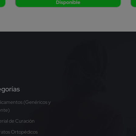
Disponible
gorías
icamentos (Genéricos y
ente)
rial de Curación
atos Ortopédicos