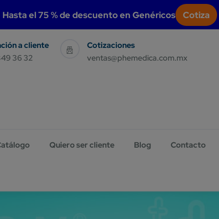
modal-check
Hasta el 75 % de descuento en Genéricos
Cotiza
Sales & Support
Have Query E-Mail Us
349 36 32
ventas@phemedica.com.mx
atálogo
Quiero ser cliente
Blog
Contacto