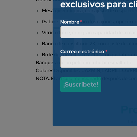
exclusivos para c
Mesa ginecológica, con ajuste de respaldo de
Gabinete Michel con dos cajones, opción 
Nombre
*
Vitrina doble, con gran capacidad de alm
Banco de consultorio 2K, con ajuste de altu
Correo electrónico
*
Bote de consultorio Michel, con pedal cro
Banqueta de un peldaño tubular esmaltado
Colores Disponibles: JAZMIN,LADRILLO,
NOTA: El artículo mencionado después de confi
¡Suscríbete!