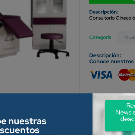
Consultorio Ginecoló
Category:
Mueb
Conoce nuestros
Re
Newsle
desc
be nuestras
escuentos
 componentes para tu espacio.