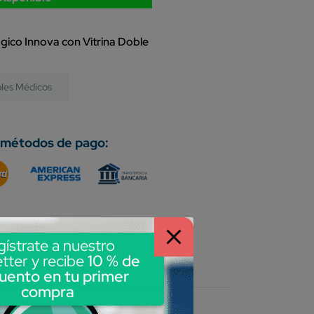
gico Innova con Vitrina Doble
les Médicos
 métodos de pago:
gístrate a nuestro
tter y recibe
10 % de
uento en tu primer
compra