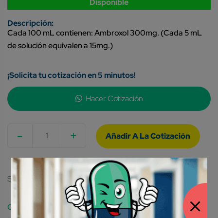
Disponible
Cada 100 mL contienen: Ambroxol 300mg. (Cada 5 mL
de solución equivalen a 15mg.)
¡Solicita tu cotización en 5 minutos!
Hacer Cotización
-
+
Quantity
SKU:
7501573902706
Category: