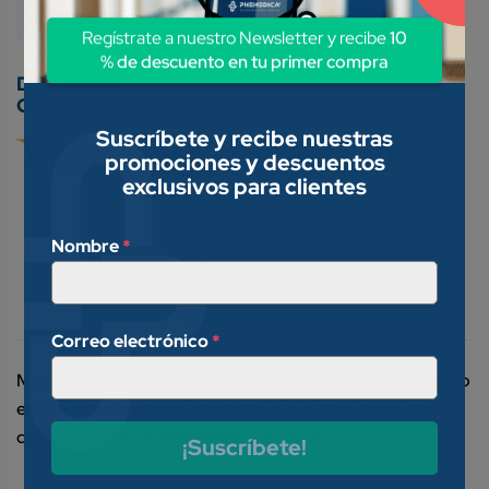
Medicamentos Genéricos
Regístrate a nuestro Newsletter y recibe
10
% de descuento en tu primer compra
Conoce nuestros métodos de pago:
Suscríbete y recibe nuestras
promociones y descuentos
exclusivos para clientes
Nombre
*
Descripción
Valoraciones (0)
Correo electrónico
*
Mucolítico, ex­pectorante con acción surfactante. Indicado
en procesos broncopulmonares que cursen con aumento
de la viscosidad y adherencia del moco.
¡Suscríbete!