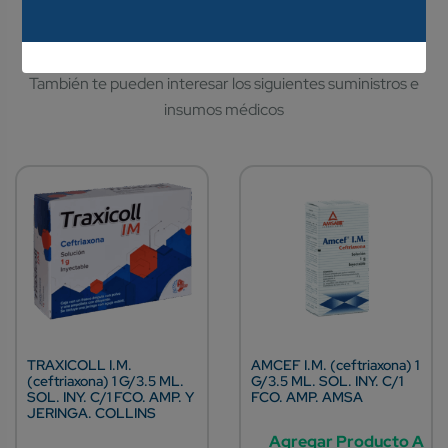
TRAXICOLL I.M.
AMCEF I.M. (ceftriaxona) 1
(ceftriaxona) 1 G/3.5 ML.
G/3.5 ML. SOL. INY. C/1
SOL. INY. C/1 FCO. AMP. Y
FCO. AMP. AMSA
JERINGA. COLLINS
Agregar Producto A