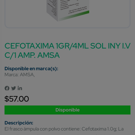
CEFOTAXIMA 1GR/4ML SOL INY I.V
C/1 AMP. AMSA
Marca:
AMSA
$
57.00
Disponible
El frasco ámpula con polvo contiene: Cefotaxima 1.0g; La