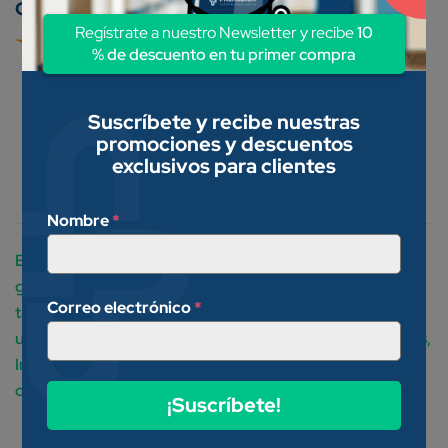
Conoce nuestros métodos de pago:
Regístrate a nuestro Newsletter y recibe
10
% de descuento en tu primer compra
Suscríbete y recibe nuestras
promociones y descuentos
Descripción
exclusivos para clientes
Valoraciones (0)
Nombre
*
Está indicado en el tratamiento de aquellas infecciones
graves, por gérmenes grampositivos o gramnegativos
Correo electrónico
*
tales como: infecciones de las vías respiratorias, de vías
urinarias, genitales, Septicemia, bacteriemia, Endocarditis,
Infecciones intraabdominales, Meningitis, Infecciones
osteoarticulares y neonatales.
¡Suscríbete!