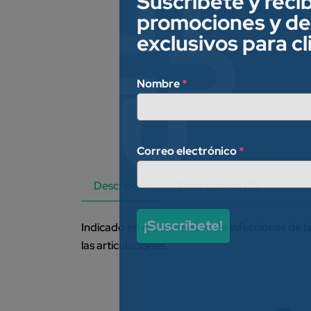
Suscríbete y reci
promociones y d
exclusivos para c
Nombre
*
Correo electrónico
*
Descripción
Valoraciones (0)
¡Suscríbete!
Indicado en el tratamiento de infecciones de la 
las articulaciones.