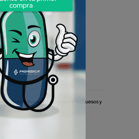
compra
camentos Genéricos
 métodos de pago:
nario y determinadas infecciones de los huesos y