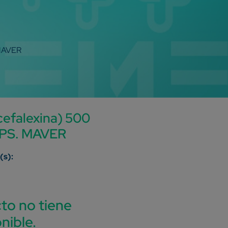
 MAVER
efalexina) 500
APS. MAVER
to no tiene
nible.