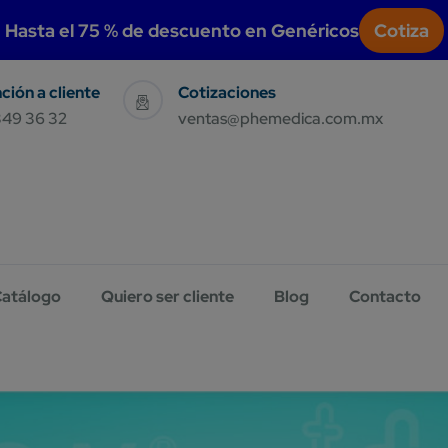
modal-check
Hasta el 75 % de descuento en Genéricos
Cotiza
Sales & Support
Have Query E-Mail Us
349 36 32
ventas@phemedica.com.mx
atálogo
Quiero ser cliente
Blog
Contacto