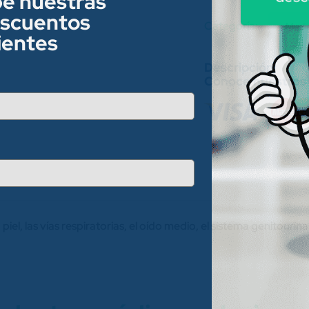
be nuestras
escuentos
Category:
Medi
lientes
Conoce nuestros
piel, las vías respiratorias, el oído medio, el sistema genitouri