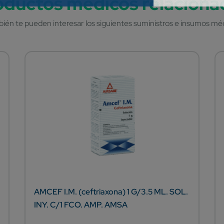
AMCEF I.M. (ceftriaxona) 1 G/3.5 ML. SOL.
INY. C/1 FCO. AMP. AMSA