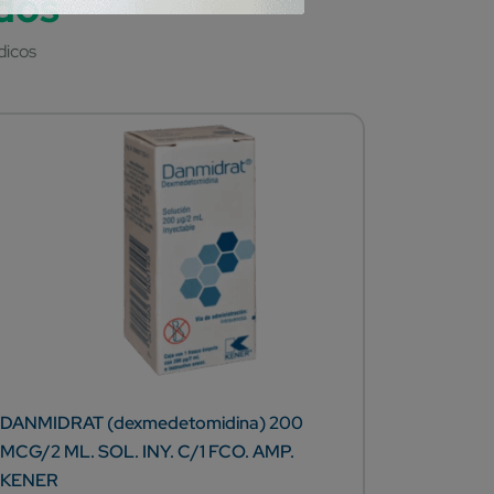
DANMIDRAT (dexmedetomidina) 200
ACETIF (
MCG/2 ML. SOL. INY. C/1 FCO. AMP.
SOL. INY
KENER