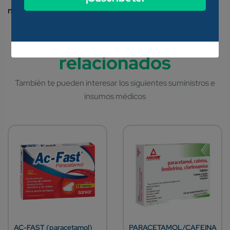
no productores de penicilinasa).
AC-FAST (paracetamol)
PARACETAMOL/CAFEINA