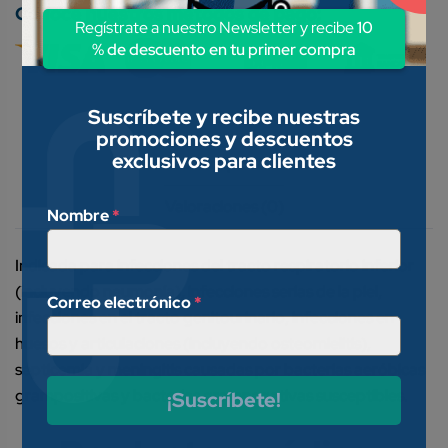
Conoce nuestros métodos de pago:
Regístrate a nuestro Newsletter y recibe
10
% de descuento en tu primer compra
Suscríbete y recibe nuestras
promociones y descuentos
exclusivos para clientes
Descripción
Valoraciones (0)
Nombre
*
Indicada para infecciones del tracto respiratorio inferior
(incluyendo neumonía), infecciones serias de la piel,
Correo electrónico
*
infecciones en el tracto genitourinario, infecciones en
huesos y articulaciones (incluyendo os­teomielitis),
septicemia y meningitis causadas por bacterias aeróbicas
grampositivas y bacterias gramnegativas susceptibles.
¡Suscríbete!