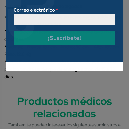
Cortinas plisadas 100% de algodón
Correo electrónico
*
Fabricado en su totalidad en acero negro, soldaduras
completas y devastadas
Presentación en acabado cromo y esmalte texturizado
¡Suscríbete!
color gris.
Medidas: Frente: 167 cm Ancho: 50 cm Alto: 169 cm
Peso: 12.8 Kg
NOTA: El artículo mencionado después de confirmar el
pedido tendrá un tiempo de entrega aprox. de 15 a 22
días.