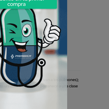
compra
camentos Genéricos
 métodos de pago:
as vías respiratorias que van a los pulmones);
o urinario. La cefixima pertenece a una clase