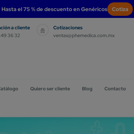
modal-check
Hasta el 75 % de descuento en Genéricos
Cotiza
Sales & Support
Have Query E-Mail Us
349 36 32
ventas@phemedica.com.mx
atálogo
Quiero ser cliente
Blog
Contacto