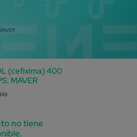
 MAVER
 (cefixima) 400
PS. MAVER
to no tiene
nible.