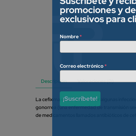
Suscríbete y reci
promociones y d
exclusivos para c
Nombre
*
Correo electrónico
*
Descripción
Valoraciones (0)
¡Suscríbete!
La cefixima se usa para tratar algunas infecci
gonorrea (una enfermedad de transmisión sexual
de medicamentos llamados antibióticos de cef