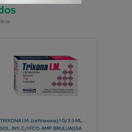
TRIXONA I.M. (ceftriaxona) 1 G/3.5 ML.
GROOBE (
SOL. INY. C/1 FCO. AMP. BRULUAGSA
CAP. G