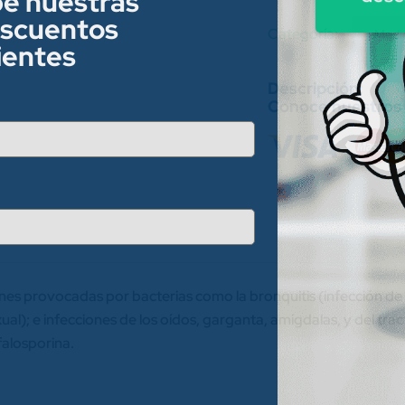
be nuestras
escuentos
Category:
Medi
lientes
Conoce nuestros
ones provocadas por bacterias como la bronquitis (infección de l
); e infecciones de los oídos, garganta, amígdalas, y del tract
alosporina.