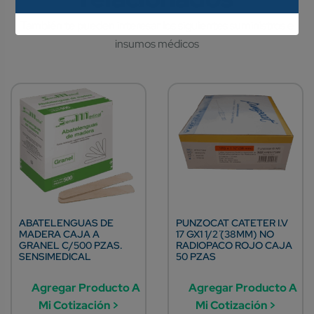
ABATELENGUAS DE
PUNZOCAT CATETER I.V
MADERA CAJA A
17 GX1 1/2¨ (38MM) NO
GRANEL C/500 PZAS.
RADIOPACO ROJO CAJA
SENSIMEDICAL
50 PZAS
Agregar Producto A
Agregar Producto A
Mi Cotización >
Mi Cotización >