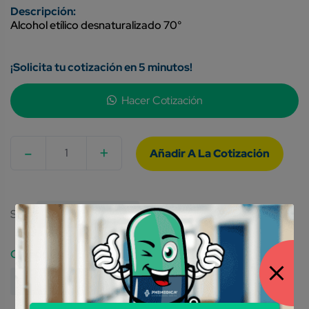
Alcohol etílico desnaturalizado 70°
¡Solicita tu cotización en 5 minutos!
Hacer Cotización
-
+
Quantity
SKU:
7502213341305
Category:
Material De Curación