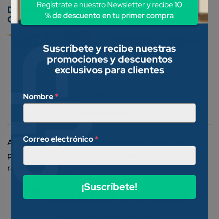
Regístrate a nuestro Newsletter y recibe
10
% de descuento en tu primer compra
Conoce nuestros métodos de pago:
Suscríbete y recibe nuestras
promociones y descuentos
exclusivos para clientes
Descripción
Nombre
*
Valoraciones (0)
Correo electrónico
*
Antiséptico y germicida de uso externo auxiliar para
prevenir infecciones en heridas superficiales en la piel,
raspones, cortaduras, etc.
¡Suscríbete!