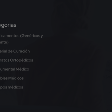
gorías
icamentos (Genéricos y
ente)
rial de Curación
ratos Ortopédicos
trumental Médico
bles Médicos
ipos médicos