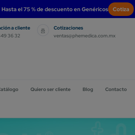
modal-check
Hasta el 75 % de descuento en Genéricos
Cotiza
Sales & Support
Have Query E-Mail Us
349 36 32
ventas@phemedica.com.mx
atálogo
Quiero ser cliente
Blog
Contacto