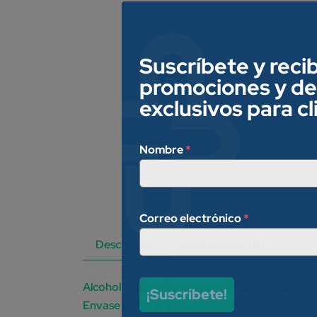
Suscríbete y reci
promociones y d
exclusivos para c
Nombre
*
Correo electrónico
*
Descripción
Valoraciones (0)
Alcohol etílico al 70% para manos y superficies
¡Suscríbete!
Envase práctico para llevar a todos lados.