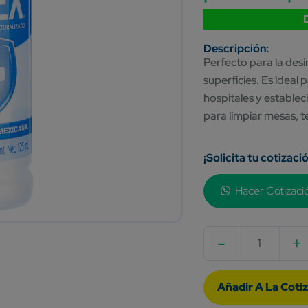
Perfecto para la des
superficies. Es ideal 
hospitales y establec
para limpiar mesas, t
¡Solicita tu cotizaci
Hacer Cotizaci
-
+
Quantity