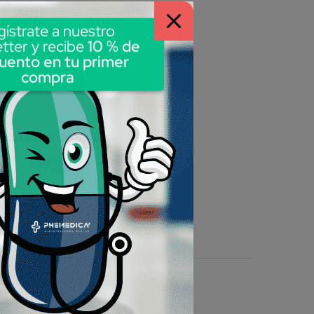
gístrate a nuestro
67
tter y recibe
10 % de
uento en tu primer
compra
ial De Curación
 métodos de pago: