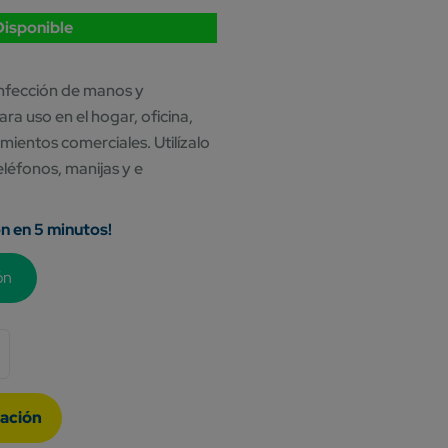
Disponible
infección de manos y
para uso en el hogar, oficina,
imientos comerciales. Utilízalo
eléfonos, manijas y e
ón en 5 minutos!
ón