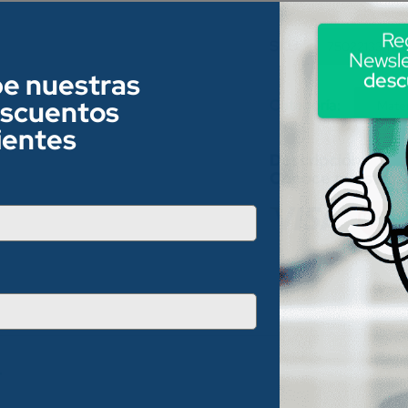
Re
SKU:
75022133413
Newsle
be nuestras
desc
escuentos
Category:
Mater
lientes
Conoce nuestros
.