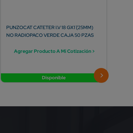
PUNZOCAT CATETER I.V 18 GX1¨ (25MM)
SUTU
NO RADIOPACO VERDE CAJA 50 PZAS
75CM
SOB
Agregar Producto A Mi Cotización >
A
Disponible