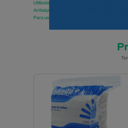
Utilízalo para desinfectar áreas y objetos de 
Antiséptico, germicida, desinfectante y bacter
Para uso externo como material de curación.