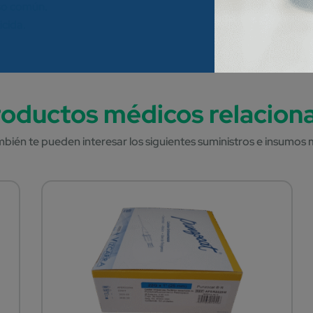
uso común.
icida.