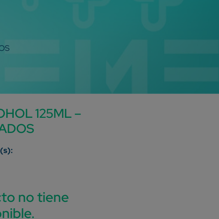
DOS
HOL 125ML –
RADOS
to no tiene
nible.