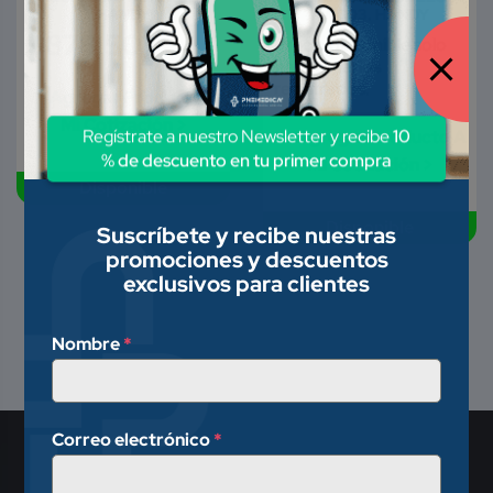
HANDY
AWC03. HANDY
$
878.50
Precio disponible solo
para usuarios
registrados.
Agregar Producto A
Mi Cotización >
Regístrate a nuestro Newsletter y recibe
10
Agregar Producto A
% de descuento en tu primer compra
Mi Cotización >
Disponible
Disponible
Suscríbete y recibe nuestras
promociones y descuentos
exclusivos para clientes
Nombre
*
Correo electrónico
*