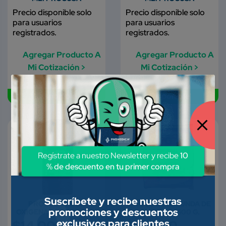
Precio disponible solo
Precio disponible solo
para usuarios
para usuarios
registrados.
registrados.
Agregar Producto A
Agregar Producto A
Mi Cotización >
Mi Cotización >
Disponible
Disponible
Regístrate a nuestro Newsletter y recibe
10
% de descuento en tu primer compra
Suscríbete y recibe nuestras
PROCUSA AGUA
PROCUSA TORUNDA DE
promociones y descuentos
OXIGENADA PG 250 ML
ALGODON 500 G.
exclusivos para clientes