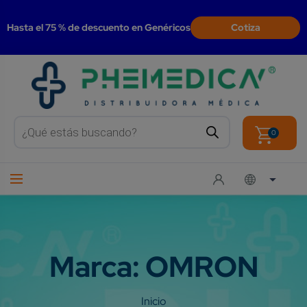
modal-check
Hasta el 75 % de descuento en Genéricos
Cotiza
Products
search
0
Marca:
OMRON