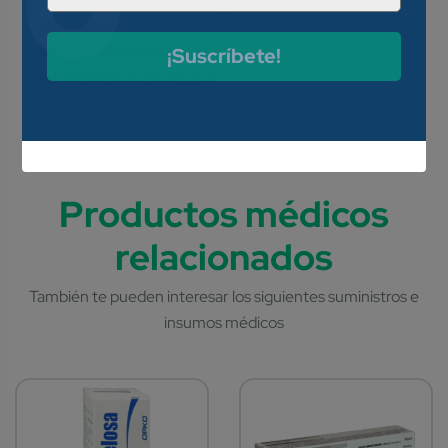
tendosinovitis y bursitis, y
afecciones reumáticas
¡Suscríbete!
localizadas causadas por
osteoartritis de las articulaciones
periféricas y de la columna
vertebral.