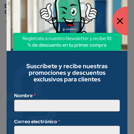
Conoce nuestros métodos de pago:
Regístrate a nuestro Newsletter y recibe
10
% de descuento en tu primer compra
Descripción
Suscríbete y recibe nuestras
Valoraciones (0)
promociones y descuentos
exclusivos para clientes
Está indicado en el tratamiento
local de la inflamación traumática
Nombre
*
de tendones, ligamentos,
músculos y articulaciones
causadas por esguinces, formas
Correo electrónico
*
localizadas de reumatismo de
tejidos blandos causados por